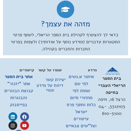
מזהה את עצמך?
כדאי לך להצטרף לקהילת בית הספר הריאלי, לשתף פרטי
התקשרות עדכניים (ומידע נוסף על אודותיך) ולצפות בפרטי
החברות והחברים בקהילה.
מידע
שמרו על קשר
קישורים
איתור א.נשים
אתר בית הספר
בית הספר
יצירת קשר
לפי שם
אתר "יזכור"
דיווח על מידע
הריאלי העברי
שגוי
שמות לפי
קבוצת הבוגרים
בחיפה
מחזורי סיום
והבוגרות
הרצל 16, חיפה
כלות וחתני פרס
בפייסבוק
3312103, 04-
ישראל
610-5100
עיטורים
וצל"שים צבאיים