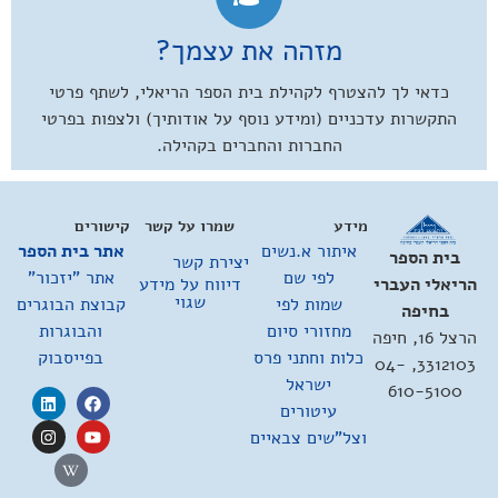
מזהה את עצמך?
כדאי לך להצטרף לקהילת בית הספר הריאלי, לשתף פרטי
התקשרות עדכניים (ומידע נוסף על אודותיך) ולצפות בפרטי
החברות והחברים בקהילה.
מידע
שמרו על קשר
קישורים
איתור א.נשים
אתר בית הספר
בית הספר
יצירת קשר
לפי שם
אתר "יזכור"
דיווח על מידע
הריאלי העברי
שגוי
שמות לפי
קבוצת הבוגרים
בחיפה
מחזורי סיום
והבוגרות
הרצל 16, חיפה
כלות וחתני פרס
בפייסבוק
3312103, 04-
ישראל
610-5100
עיטורים
וצל"שים צבאיים