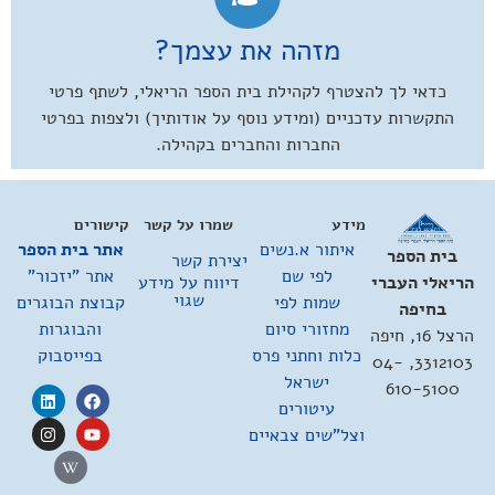
מזהה את עצמך?
כדאי לך להצטרף לקהילת בית הספר הריאלי, לשתף פרטי
התקשרות עדכניים (ומידע נוסף על אודותיך) ולצפות בפרטי
החברות והחברים בקהילה.
מידע
שמרו על קשר
קישורים
איתור א.נשים
אתר בית הספר
בית הספר
יצירת קשר
לפי שם
אתר "יזכור"
דיווח על מידע
הריאלי העברי
שגוי
שמות לפי
קבוצת הבוגרים
בחיפה
מחזורי סיום
והבוגרות
הרצל 16, חיפה
כלות וחתני פרס
בפייסבוק
3312103, 04-
ישראל
610-5100
עיטורים
וצל"שים צבאיים