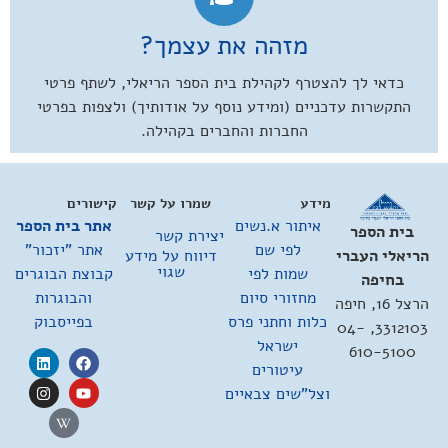
מזהה את עצמך?
כדאי לך להצטרף לקהילת בית הספר הריאלי, לשתף פרטי
התקשרות עדכניים (ומידע נוסף על אודותיך) ולצפות בפרטי
החברות והחברים בקהילה.
מידע
שמרו על קשר
קישורים
איתור א.נשים
אתר בית הספר
בית הספר
יצירת קשר
לפי שם
אתר "יזכור"
דיווח על מידע
הריאלי העברי
שגוי
שמות לפי
קבוצת הבוגרים
בחיפה
מחזורי סיום
והבוגרות
הרצל 16, חיפה
כלות וחתני פרס
בפייסבוק
3312103, 04-
ישראל
610-5100
עיטורים
וצל"שים צבאיים