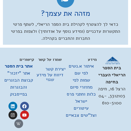
מזהה את עצמך?
כדאי לך להצטרף לקהילת בית הספר הריאלי, לשתף פרטי
התקשרות עדכניים (ומידע נוסף על אודותיך) ולצפות בפרטי
החברות והחברים בקהילה.
מידע
שמרו על קשר
קישורים
איתור א.נשים
אתר בית הספר
בית הספר
יצירת קשר
לפי שם
אתר "יזכור"
דיווח על מידע
הריאלי העברי
שגוי
שמות לפי
קבוצת הבוגרים
בחיפה
מחזורי סיום
והבוגרות
הרצל 16, חיפה
כלות וחתני פרס
בפייסבוק
3312103, 04-
ישראל
610-5100
עיטורים
וצל"שים צבאיים