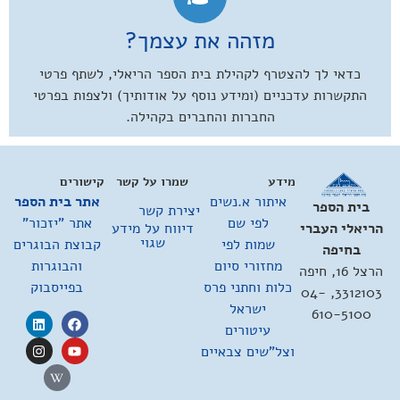
מזהה את עצמך?
כדאי לך להצטרף לקהילת בית הספר הריאלי, לשתף פרטי
התקשרות עדכניים (ומידע נוסף על אודותיך) ולצפות בפרטי
החברות והחברים בקהילה.
מידע
שמרו על קשר
קישורים
איתור א.נשים
אתר בית הספר
בית הספר
יצירת קשר
לפי שם
אתר "יזכור"
דיווח על מידע
הריאלי העברי
שגוי
שמות לפי
קבוצת הבוגרים
בחיפה
מחזורי סיום
והבוגרות
הרצל 16, חיפה
כלות וחתני פרס
בפייסבוק
3312103, 04-
ישראל
610-5100
עיטורים
וצל"שים צבאיים