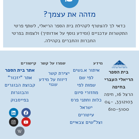
מזהה את עצמך?
כדאי לך להצטרף לקהילת בית הספר הריאלי, לשתף פרטי
התקשרות עדכניים (ומידע נוסף על אודותיך) ולצפות בפרטי
החברות והחברים בקהילה.
מידע
שמרו על קשר
קישורים
איתור א.נשים
אתר בית הספר
בית הספר
יצירת קשר
לפי שם
אתר "יזכור"
דיווח על מידע
הריאלי העברי
שגוי
שמות לפי
קבוצת הבוגרים
בחיפה
מחזורי סיום
והבוגרות
הרצל 16, חיפה
כלות וחתני פרס
בפייסבוק
3312103, 04-
ישראל
610-5100
עיטורים
וצל"שים צבאיים