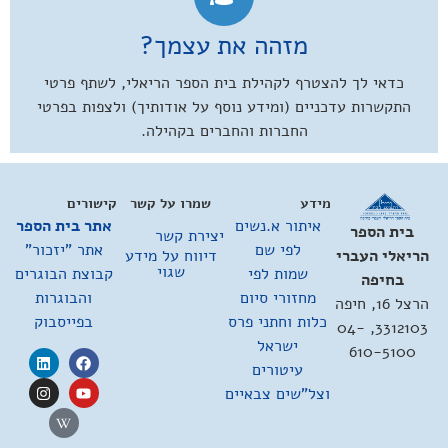
מזהה את עצמך?
כדאי לך להצטרף לקהילת בית הספר הריאלי, לשתף פרטי
התקשרות עדכניים (ומידע נוסף על אודותיך) ולצפות בפרטי
החברות והחברים בקהילה.
מידע
שמרו על קשר
קישורים
איתור א.נשים
אתר בית הספר
בית הספר
יצירת קשר
לפי שם
אתר "יזכור"
דיווח על מידע
הריאלי העברי
שגוי
שמות לפי
קבוצת הבוגרים
בחיפה
מחזורי סיום
והבוגרות
הרצל 16, חיפה
כלות וחתני פרס
בפייסבוק
3312103, 04-
ישראל
610-5100
עיטורים
וצל"שים צבאיים