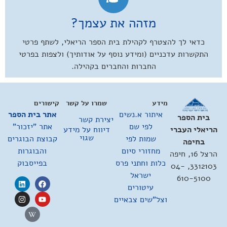
מזהה את עצמך?
כדאי לך להצטרף לקהילת בית הספר הריאלי, לשתף פרטי
התקשרות עדכניים (ומידע נוסף על אודותיך) ולצפות בפרטי
החברות והחברים בקהילה.
מידע
שמרו על קשר
קישורים
איתור א.נשים
אתר בית הספר
בית הספר
יצירת קשר
לפי שם
אתר "יזכור"
דיווח על מידע
הריאלי העברי
שגוי
שמות לפי
קבוצת הבוגרים
בחיפה
מחזורי סיום
והבוגרות
הרצל 16, חיפה
כלות וחתני פרס
בפייסבוק
3312103, 04-
ישראל
610-5100
עיטורים
וצל"שים צבאיים