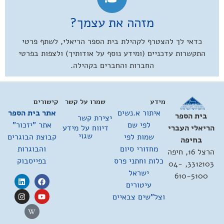
מזהה את עצמך?
כדאי לך להצטרף לקהילת בית הספר הריאלי, לשתף פרטי
התקשרות עדכניים (ומידע נוסף על אודותיך) ולצפות בפרטי
החברות והחברים בקהילה.
מידע
שמרו על קשר
קישורים
איתור א.נשים
אתר בית הספר
בית הספר
יצירת קשר
לפי שם
אתר "יזכור"
דיווח על מידע
הריאלי העברי
שגוי
שמות לפי
קבוצת הבוגרים
בחיפה
מחזורי סיום
והבוגרות
הרצל 16, חיפה
כלות וחתני פרס
בפייסבוק
3312103, 04-
ישראל
610-5100
עיטורים
וצל"שים צבאיים