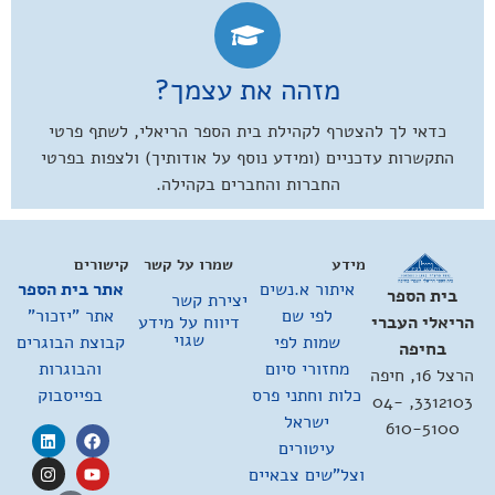
מזהה את עצמך?
כדאי לך להצטרף לקהילת בית הספר הריאלי, לשתף פרטי
התקשרות עדכניים (ומידע נוסף על אודותיך) ולצפות בפרטי
החברות והחברים בקהילה.
מידע
שמרו על קשר
קישורים
איתור א.נשים
אתר בית הספר
בית הספר
יצירת קשר
לפי שם
אתר "יזכור"
דיווח על מידע
הריאלי העברי
שגוי
שמות לפי
קבוצת הבוגרים
בחיפה
מחזורי סיום
והבוגרות
הרצל 16, חיפה
כלות וחתני פרס
בפייסבוק
3312103, 04-
ישראל
610-5100
עיטורים
וצל"שים צבאיים