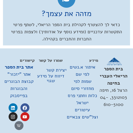
מזהה את עצמך?
כדאי לך להצטרף לקהילת בית הספר הריאלי, לשתף פרטי
התקשרות עדכניים (ומידע נוסף על אודותיך) ולצפות בפרטי
החברות והחברים בקהילה.
מידע
שמרו על קשר
קישורים
איתור א.נשים
אתר בית הספר
בית הספר
יצירת קשר
לפי שם
אתר "יזכור"
דיווח על מידע
הריאלי העברי
שגוי
שמות לפי
קבוצת הבוגרים
בחיפה
מחזורי סיום
והבוגרות
הרצל 16, חיפה
כלות וחתני פרס
בפייסבוק
3312103, 04-
ישראל
610-5100
עיטורים
וצל"שים צבאיים