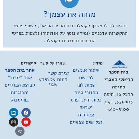
מזהה את עצמך?
כדאי לך להצטרף לקהילת בית הספר הריאלי, לשתף פרטי
התקשרות עדכניים (ומידע נוסף על אודותיך) ולצפות בפרטי
החברות והחברים בקהילה.
מידע
שמרו על קשר
קישורים
איתור א.נשים
אתר בית הספר
בית הספר
יצירת קשר
לפי שם
אתר "יזכור"
דיווח על מידע
הריאלי העברי
שגוי
שמות לפי
קבוצת הבוגרים
בחיפה
מחזורי סיום
והבוגרות
הרצל 16, חיפה
כלות וחתני פרס
בפייסבוק
3312103, 04-
ישראל
610-5100
עיטורים
וצל"שים צבאיים