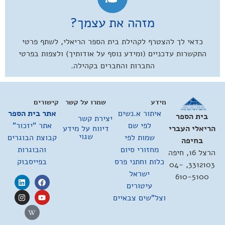
מזהה את עצמך?
כדאי לך להצטרף לקהילת בית הספר הריאלי, לשתף פרטי
התקשרות עדכניים (ומידע נוסף על אודותיך) ולצפות בפרטי
החברות והחברים בקהילה.
מידע
שמרו על קשר
קישורים
איתור א.נשים
אתר בית הספר
בית הספר
יצירת קשר
לפי שם
אתר "יזכור"
דיווח על מידע
הריאלי העברי
שגוי
שמות לפי
קבוצת הבוגרים
בחיפה
מחזורי סיום
והבוגרות
הרצל 16, חיפה
כלות וחתני פרס
בפייסבוק
3312103, 04-
ישראל
610-5100
עיטורים
וצל"שים צבאיים