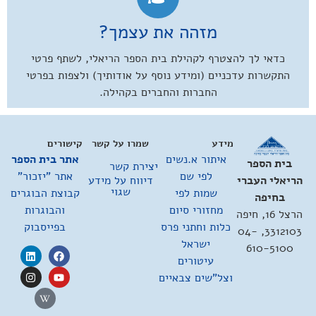
מזהה את עצמך?
כדאי לך להצטרף לקהילת בית הספר הריאלי, לשתף פרטי
התקשרות עדכניים (ומידע נוסף על אודותיך) ולצפות בפרטי
החברות והחברים בקהילה.
מידע
שמרו על קשר
קישורים
איתור א.נשים
אתר בית הספר
בית הספר
יצירת קשר
לפי שם
אתר "יזכור"
דיווח על מידע
הריאלי העברי
שגוי
שמות לפי
קבוצת הבוגרים
בחיפה
מחזורי סיום
והבוגרות
הרצל 16, חיפה
כלות וחתני פרס
בפייסבוק
3312103, 04-
ישראל
610-5100
עיטורים
וצל"שים צבאיים