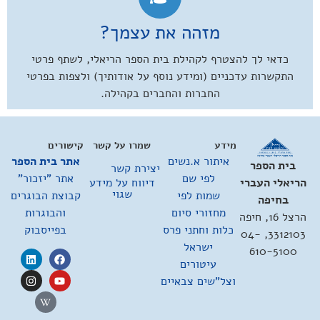
מזהה את עצמך?
כדאי לך להצטרף לקהילת בית הספר הריאלי, לשתף פרטי
התקשרות עדכניים (ומידע נוסף על אודותיך) ולצפות בפרטי
החברות והחברים בקהילה.
מידע
שמרו על קשר
קישורים
איתור א.נשים
אתר בית הספר
בית הספר
יצירת קשר
לפי שם
אתר "יזכור"
דיווח על מידע
הריאלי העברי
שגוי
שמות לפי
קבוצת הבוגרים
בחיפה
מחזורי סיום
והבוגרות
הרצל 16, חיפה
כלות וחתני פרס
בפייסבוק
3312103, 04-
ישראל
610-5100
עיטורים
וצל"שים צבאיים