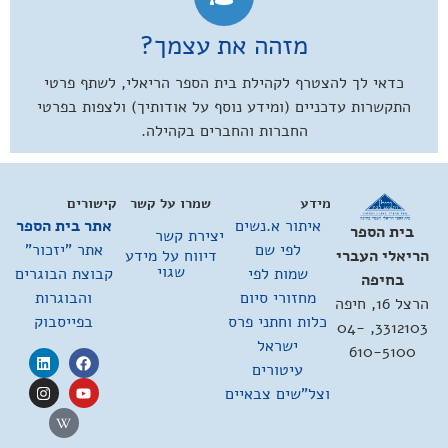
מזהה את עצמך?
כדאי לך להצטרף לקהילת בית הספר הריאלי, לשתף פרטי
התקשרות עדכניים (ומידע נוסף על אודותיך) ולצפות בפרטי
החברות והחברים בקהילה.
מידע
שמרו על קשר
קישורים
איתור א.נשים
אתר בית הספר
בית הספר
יצירת קשר
לפי שם
אתר "יזכור"
דיווח על מידע
הריאלי העברי
שגוי
שמות לפי
קבוצת הבוגרים
בחיפה
מחזורי סיום
והבוגרות
הרצל 16, חיפה
כלות וחתני פרס
בפייסבוק
3312103, 04-
ישראל
610-5100
עיטורים
וצל"שים צבאיים