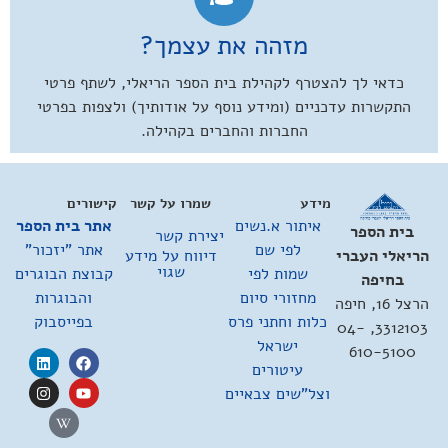
מזהה את עצמך?
כדאי לך להצטרף לקהילת בית הספר הריאלי, לשתף פרטי
התקשרות עדכניים (ומידע נוסף על אודותיך) ולצפות בפרטי
החברות והחברים בקהילה.
מידע
שמרו על קשר
קישורים
איתור א.נשים
אתר בית הספר
בית הספר
יצירת קשר
לפי שם
אתר "יזכור"
דיווח על מידע
הריאלי העברי
שגוי
שמות לפי
קבוצת הבוגרים
בחיפה
מחזורי סיום
והבוגרות
הרצל 16, חיפה
כלות וחתני פרס
בפייסבוק
3312103, 04-
ישראל
610-5100
עיטורים
וצל"שים צבאיים