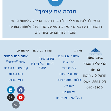
מזהה את עצמך?
כדאי לך להצטרף לקהילת בית הספר הריאלי, לשתף פרטי
התקשרות עדכניים (ומידע נוסף על אודותיך) ולצפות בפרטי
החברות והחברים בקהילה.
מידע
שמרו על קשר
קישורים
איתור א.נשים
אתר בית הספר
בית הספר
יצירת קשר
לפי שם
אתר "יזכור"
דיווח על מידע
הריאלי העברי
שגוי
שמות לפי
קבוצת הבוגרים
בחיפה
מחזורי סיום
והבוגרות
הרצל 16, חיפה
כלות וחתני פרס
בפייסבוק
3312103, 04-
ישראל
610-5100
עיטורים
וצל"שים צבאיים