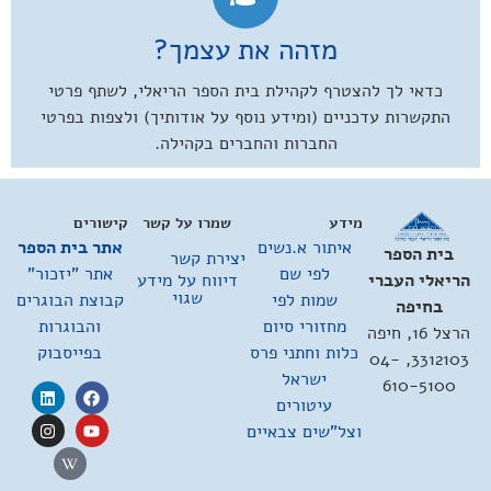
מזהה את עצמך?
כדאי לך להצטרף לקהילת בית הספר הריאלי, לשתף פרטי
התקשרות עדכניים (ומידע נוסף על אודותיך) ולצפות בפרטי
החברות והחברים בקהילה.
מידע
שמרו על קשר
קישורים
איתור א.נשים
אתר בית הספר
בית הספר
יצירת קשר
לפי שם
אתר "יזכור"
דיווח על מידע
הריאלי העברי
שגוי
שמות לפי
קבוצת הבוגרים
בחיפה
מחזורי סיום
והבוגרות
הרצל 16, חיפה
כלות וחתני פרס
בפייסבוק
3312103, 04-
ישראל
610-5100
עיטורים
וצל"שים צבאיים