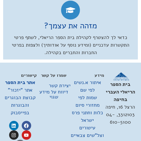
מזהה את עצמך?
כדאי לך להצטרף לקהילת בית הספר הריאלי, לשתף פרטי
התקשרות עדכניים (ומידע נוסף על אודותיך) ולצפות בפרטי
החברות והחברים בקהילה.
מידע
שמרו על קשר
קישורים
איתור א.נשים
אתר בית הספר
בית הספר
יצירת קשר
לפי שם
אתר "יזכור"
דיווח על מידע
הריאלי העברי
שגוי
שמות לפי
קבוצת הבוגרים
בחיפה
מחזורי סיום
והבוגרות
הרצל 16, חיפה
כלות וחתני פרס
בפייסבוק
3312103, 04-
ישראל
610-5100
עיטורים
וצל"שים צבאיים