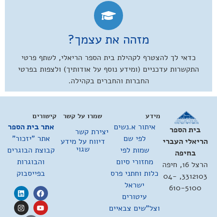
מזהה את עצמך?
כדאי לך להצטרף לקהילת בית הספר הריאלי, לשתף פרטי
התקשרות עדכניים (ומידע נוסף על אודותיך) ולצפות בפרטי
החברות והחברים בקהילה.
מידע
שמרו על קשר
קישורים
איתור א.נשים
אתר בית הספר
בית הספר
יצירת קשר
לפי שם
אתר "יזכור"
דיווח על מידע
הריאלי העברי
שגוי
שמות לפי
קבוצת הבוגרים
בחיפה
מחזורי סיום
והבוגרות
הרצל 16, חיפה
כלות וחתני פרס
בפייסבוק
3312103, 04-
ישראל
610-5100
עיטורים
וצל"שים צבאיים