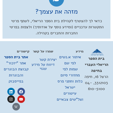
מזהה את עצמך?
כדאי לך להצטרף לקהילת בית הספר הריאלי, לשתף פרטי
התקשרות עדכניים (ומידע נוסף על אודותיך) ולצפות בפרטי
החברות והחברים בקהילה.
מידע
שמרו על קשר
קישורים
איתור א.נשים
אתר בית הספר
בית הספר
יצירת קשר
לפי שם
אתר "יזכור"
דיווח על מידע
הריאלי העברי
שגוי
שמות לפי
קבוצת הבוגרים
בחיפה
מחזורי סיום
והבוגרות
הרצל 16, חיפה
כלות וחתני פרס
בפייסבוק
3312103, 04-
ישראל
610-5100
עיטורים
וצל"שים צבאיים