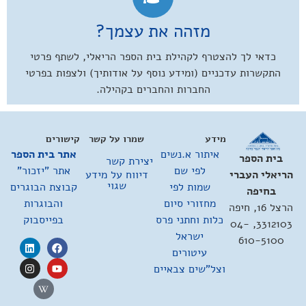
מזהה את עצמך?
כדאי לך להצטרף לקהילת בית הספר הריאלי, לשתף פרטי
התקשרות עדכניים (ומידע נוסף על אודותיך) ולצפות בפרטי
החברות והחברים בקהילה.
מידע
שמרו על קשר
קישורים
איתור א.נשים
אתר בית הספר
בית הספר
יצירת קשר
לפי שם
אתר "יזכור"
דיווח על מידע
הריאלי העברי
שגוי
שמות לפי
קבוצת הבוגרים
בחיפה
מחזורי סיום
והבוגרות
הרצל 16, חיפה
כלות וחתני פרס
בפייסבוק
3312103, 04-
ישראל
610-5100
עיטורים
וצל"שים צבאיים