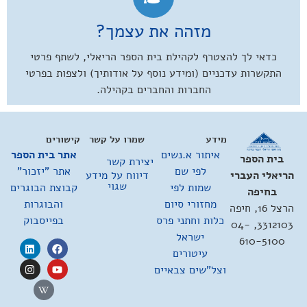
מזהה את עצמך?
כדאי לך להצטרף לקהילת בית הספר הריאלי, לשתף פרטי
התקשרות עדכניים (ומידע נוסף על אודותיך) ולצפות בפרטי
החברות והחברים בקהילה.
מידע
שמרו על קשר
קישורים
איתור א.נשים
אתר בית הספר
בית הספר
יצירת קשר
לפי שם
אתר "יזכור"
דיווח על מידע
הריאלי העברי
שגוי
שמות לפי
קבוצת הבוגרים
בחיפה
מחזורי סיום
והבוגרות
הרצל 16, חיפה
כלות וחתני פרס
בפייסבוק
3312103, 04-
ישראל
610-5100
עיטורים
וצל"שים צבאיים