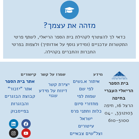
מזהה את עצמך?
כדאי לך להצטרף לקהילת בית הספר הריאלי, לשתף פרטי
התקשרות עדכניים (ומידע נוסף על אודותיך) ולצפות בפרטי
החברות והחברים בקהילה.
מידע
שמרו על קשר
קישורים
איתור א.נשים
אתר בית הספר
בית הספר
יצירת קשר
לפי שם
אתר "יזכור"
דיווח על מידע
הריאלי העברי
שגוי
שמות לפי
קבוצת הבוגרים
בחיפה
מחזורי סיום
והבוגרות
הרצל 16, חיפה
כלות וחתני פרס
בפייסבוק
3312103, 04-
ישראל
610-5100
עיטורים
וצל"שים צבאיים