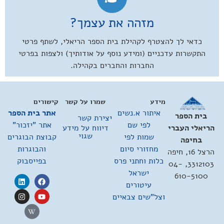
מזהה את עצמך?
כדאי לך להצטרף לקהילת בית הספר הריאלי, לשתף פרטי
התקשרות עדכניים (ומידע נוסף על אודותיך) ולצפות בפרטי
החברות והחברים בקהילה.
מידע
שמרו על קשר
קישורים
איתור א.נשים
אתר בית הספר
בית הספר
יצירת קשר
לפי שם
אתר "יזכור"
דיווח על מידע
הריאלי העברי
שגוי
שמות לפי
קבוצת הבוגרים
בחיפה
מחזורי סיום
והבוגרות
הרצל 16, חיפה
כלות וחתני פרס
בפייסבוק
3312103, 04-
ישראל
610-5100
עיטורים
וצל"שים צבאיים