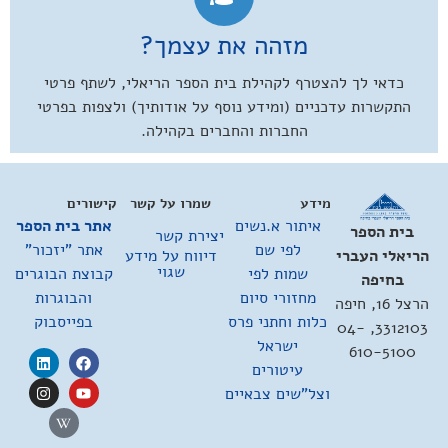
מזהה את עצמך?
כדאי לך להצטרף לקהילת בית הספר הריאלי, לשתף פרטי
התקשרות עדכניים (ומידע נוסף על אודותיך) ולצפות בפרטי
החברות והחברים בקהילה.
מידע
שמרו על קשר
קישורים
איתור א.נשים
אתר בית הספר
בית הספר
יצירת קשר
לפי שם
אתר "יזכור"
דיווח על מידע
הריאלי העברי
שגוי
שמות לפי
קבוצת הבוגרים
בחיפה
מחזורי סיום
והבוגרות
הרצל 16, חיפה
כלות וחתני פרס
בפייסבוק
3312103, 04-
ישראל
610-5100
עיטורים
וצל"שים צבאיים