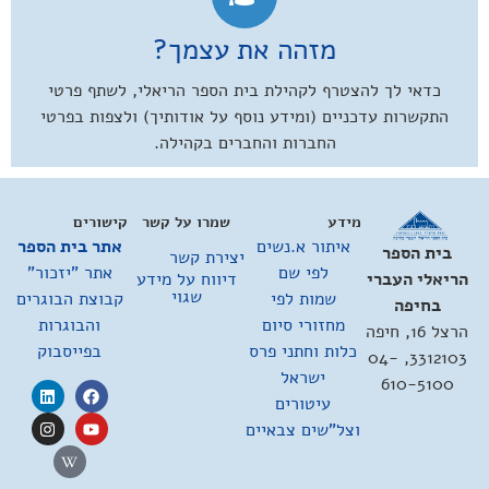
מזהה את עצמך?
כדאי לך להצטרף לקהילת בית הספר הריאלי, לשתף פרטי
התקשרות עדכניים (ומידע נוסף על אודותיך) ולצפות בפרטי
החברות והחברים בקהילה.
מידע
שמרו על קשר
קישורים
איתור א.נשים
אתר בית הספר
בית הספר
יצירת קשר
לפי שם
אתר "יזכור"
דיווח על מידע
הריאלי העברי
שגוי
שמות לפי
קבוצת הבוגרים
בחיפה
מחזורי סיום
והבוגרות
הרצל 16, חיפה
כלות וחתני פרס
בפייסבוק
3312103, 04-
ישראל
610-5100
עיטורים
וצל"שים צבאיים