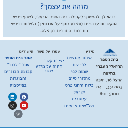
מזהה את עצמך?
כדאי לך להצטרף לקהילת בית הספר הריאלי, לשתף פרטי
התקשרות עדכניים (ומידע נוסף על אודותיך) ולצפות בפרטי
החברות והחברים בקהילה.
מידע
שמרו על קשר
קישורים
איתור א.נשים
אתר בית הספר
בית הספר
יצירת קשר
לפי שם
אתר "יזכור"
דיווח על מידע
הריאלי העברי
שגוי
שמות לפי
קבוצת הבוגרים
בחיפה
מחזורי סיום
והבוגרות
הרצל 16, חיפה
כלות וחתני פרס
בפייסבוק
3312103, 04-
ישראל
610-5100
עיטורים
וצל"שים צבאיים